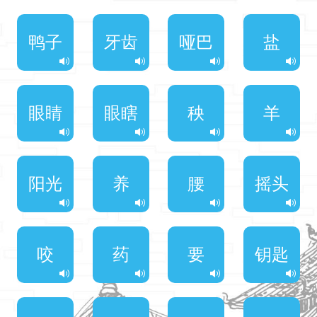
鸭子
牙齿
哑巴
盐
眼睛
眼瞎
秧
羊
阳光
养
腰
摇头
咬
药
要
钥匙