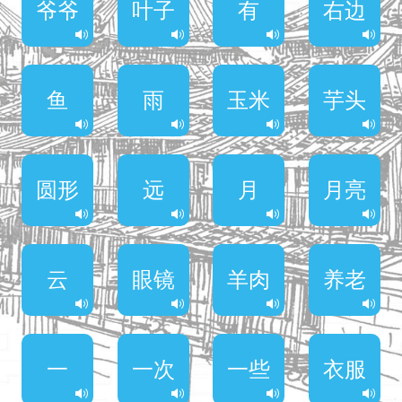
爷爷
叶子
有
右边
鱼
雨
玉米
芋头
圆形
远
月
月亮
云
眼镜
羊肉
养老
一
一次
一些
衣服